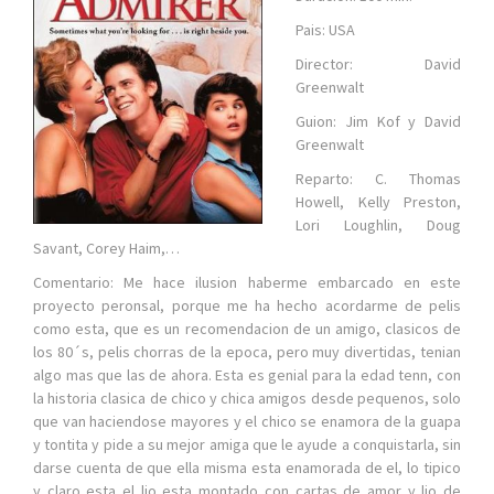
Pais: USA
Director: David
Greenwalt
Guion: Jim Kof y David
Greenwalt
Reparto: C. Thomas
Howell, Kelly Preston,
Lori Loughlin, Doug
Savant, Corey Haim,…
Comentario: Me hace ilusion haberme embarcado en este
proyecto peronsal, porque me ha hecho acordarme de pelis
como esta, que es un recomendacion de un amigo, clasicos de
los 80´s, pelis chorras de la epoca, pero muy divertidas, tenian
algo mas que las de ahora. Esta es genial para la edad tenn, con
la historia clasica de chico y chica amigos desde pequenos, solo
que van haciendose mayores y el chico se enamora de la guapa
y tontita y pide a su mejor amiga que le ayude a conquistarla, sin
darse cuenta de que ella misma esta enamorada de el, lo tipico
y claro esta el lio esta montado con cartas de amor y lio de