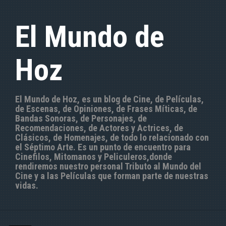
S
a
El Mundo de
l
t
a
Hoz
r
a
l
c
El Mundo de Hoz, es un blog de Cine, de Películas,
o
de Escenas, de Opiniones, de Frases Míticas, de
n
Bandas Sonoras, de Personajes, de
t
Recomendaciones, de Actores y Actrices, de
e
Clásicos, de Homenajes, de todo lo relacionado con
n
el Séptimo Arte. Es un punto de encuentro para
i
Cinefilos, Mitomanos y Peliculeros,donde
d
rendiremos nuestro personal Tributo al Mundo del
o
Cine y a las Películas que forman parte de nuestras
vidas.