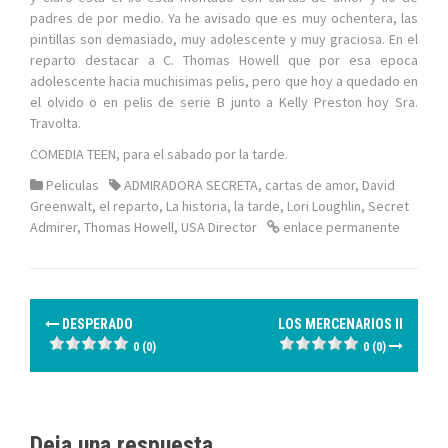
padres de por medio. Ya he avisado que es muy ochentera, las
pintillas son demasiado, muy adolescente y muy graciosa. En el
reparto destacar a C. Thomas Howell que por esa epoca
adolescente hacia muchisimas pelis, pero que hoy a quedado en
el olvido o en pelis de serie B junto a Kelly Preston hoy Sra.
Travolta.
COMEDIA TEEN, para el sabado por la tarde.
Peliculas
ADMIRADORA SECRETA
,
cartas de amor
,
David
Greenwalt
,
el reparto
,
La historia
,
la tarde
,
Lori Loughlin
,
Secret
Admirer
,
Thomas Howell
,
USA Director
enlace permanente
N
DESPERADO
LOS MERCENARIOS II
a
0 (0)
0 (0)
v
e
Deja una respuesta