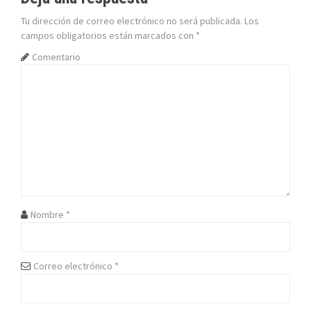
g
Tu dirección de correo electrónico no será publicada.
Los
campos obligatorios están marcados con
*
a
Comentario
c
i
ó
n
d
e
Nombre
*
e
n
Correo electrónico
*
t