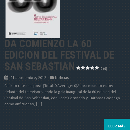
DA COMIENZO LA 60
EDICION DEL FESTIVAL DE
SAN SEBASTIAN
0 (0)
21 septiembre, 2012
Noticias
Click to rate this post! [Total: 0 Average: 0]Ahora mismito estoy
delante del televisor viendo la gala inaugural de la 60 edicion del
Festival de San Sebastian, con Jose Coronado y Barbara Goenaga
como anfitriones, […]
LEER MÁS