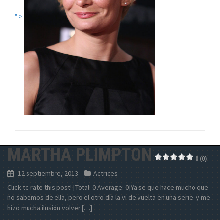
" >
MARTHA PLIMPTON
0 (0)
12 septiembre, 2013
Actrices
Click to rate this post! [Total: 0 Average: 0]Ya se que hace mucho que
no sabemos de ella, pero el otro día la vi de vuelta en una serie y me
hizo mucha ilusión volver […]