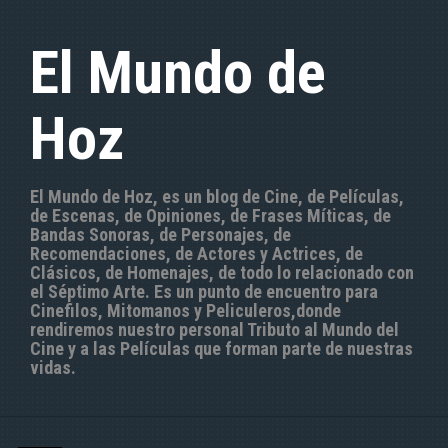
S
a
El Mundo de
l
t
a
Hoz
r
a
l
c
El Mundo de Hoz, es un blog de Cine, de Películas,
o
de Escenas, de Opiniones, de Frases Míticas, de
n
Bandas Sonoras, de Personajes, de
t
Recomendaciones, de Actores y Actrices, de
e
Clásicos, de Homenajes, de todo lo relacionado con
n
el Séptimo Arte. Es un punto de encuentro para
i
Cinefilos, Mitomanos y Peliculeros,donde
d
rendiremos nuestro personal Tributo al Mundo del
o
Cine y a las Películas que forman parte de nuestras
vidas.