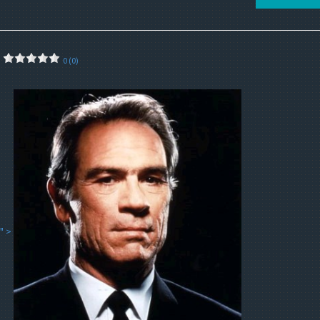
0 (0)
" >