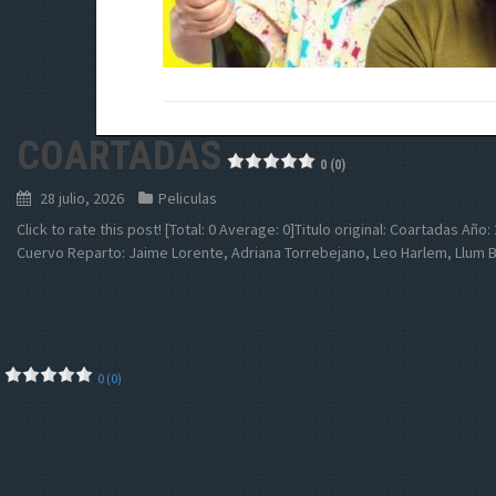
COARTADAS
0 (0)
28 julio, 2026
Peliculas
Click to rate this post! [Total: 0 Average: 0]Titulo original: Coartadas Año
Cuervo Reparto: Jaime Lorente, Adriana Torrebejano, Leo Harlem, Llum B
0 (0)