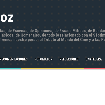
Hoz
ulas, de Escenas, de Opiniones, de Frases Míticas, de Banda
ásicos, de Homenajes, de todo lo relacionado con el Séptim
iremos nuestro personal Tributo al Mundo del Cine y a las P
RECOMENDACIONES
FOTOMATON
REFLEXIONES
CARTELERA