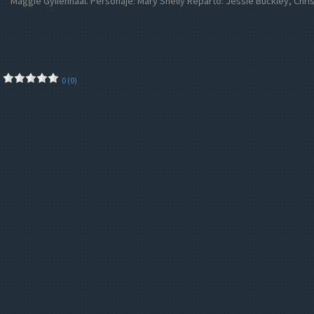
Maggie Gyllenhaal. Personaje: Mary Shelly Reparto: Jessie Buckley, Chri
0 (0)