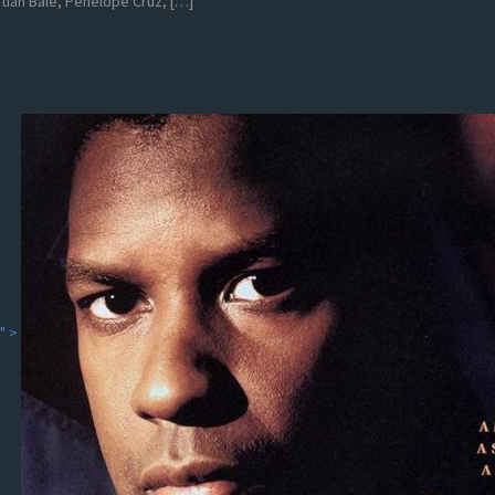
stian Bale, Penelope Cruz, […]
" >