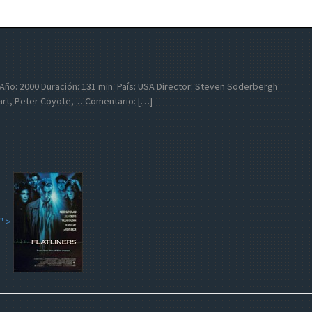
ich Año: 2000 Duración: 131 min. País: USA Director: Steven Soderbergh
hart, Peter Coyote,… Comentario: […]
" >