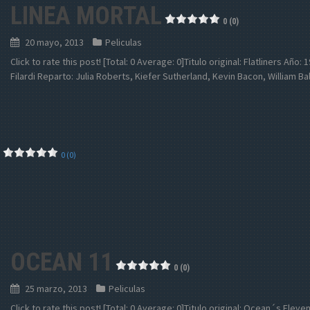
LINEA MORTAL
0 (0)
20 mayo, 2013
Peliculas
Click to rate this post! [Total: 0 Average: 0]Titulo original: Flatliners Añ
Filardi Reparto: Julia Roberts, Kiefer Sutherland, Kevin Bacon, William B
0 (0)
OCEAN 11
0 (0)
25 marzo, 2013
Peliculas
Click to rate this post! [Total: 0 Average: 0]Titulo original: Ocean´s Ele