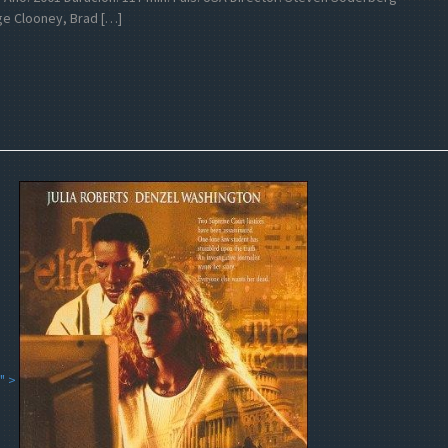
rge Clooney, Brad […]
" >