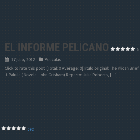
EL INFORME PELICANO
0 
17 julio, 2012
Peliculas
Click to rate this post! [Total: 0 Average: 0]Titulo original: The Plican Bri
J. Pakula ( Novela: John Grisham) Reparto: Julia Roberts, […]
0 (0)