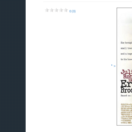
0 (0)
" >