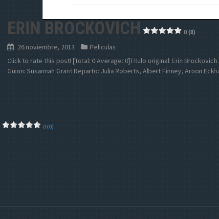
ERIN BROCKOVICH
0 (0)
26 noviembre, 2013
Peliculas
Click to rate this post! [Total: 0 Average: 0]Titulo original: Erin Brockov
Guion: Susannah Grant Reparto: Julia Roberts, Albert Finney, Aroon Eck
0 (0)