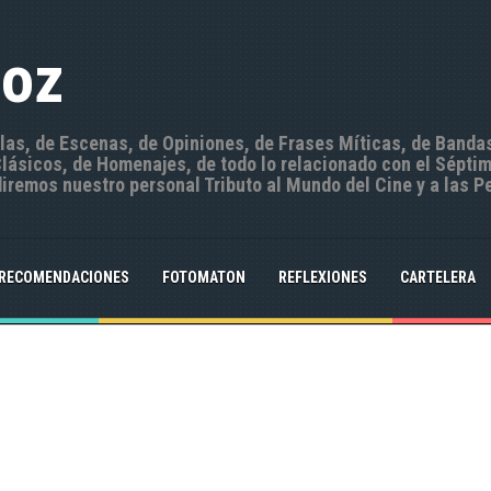
Hoz
ulas, de Escenas, de Opiniones, de Frases Míticas, de Banda
ásicos, de Homenajes, de todo lo relacionado con el Séptim
iremos nuestro personal Tributo al Mundo del Cine y a las P
RECOMENDACIONES
FOTOMATON
REFLEXIONES
CARTELERA