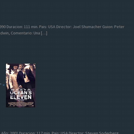
o: 1990 Duracion: 111 min. Pais: USA Director: Joel Shumacher Guion: Peter
aldwin, Comentario: Una […]
" >
ven Año: 2001 Duracion: 117 min. Pais: USA Director: Steven Soderberg