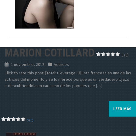
MARION COTILLARD
0 (0)
1 noviembre, 2012
Actrices
Click to rate this post! [Total: 0 Average: 0] Esta francesa es una de las
actrices del momento y se lo merece porque es un verdadero lujazo
ir descubriendola en cada uno de los papeles que […]
LEER MÁS
0 (0)