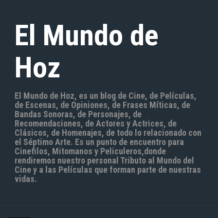
S
a
El Mundo de
l
t
a
Hoz
r
a
l
c
El Mundo de Hoz, es un blog de Cine, de Películas,
o
de Escenas, de Opiniones, de Frases Míticas, de
n
Bandas Sonoras, de Personajes, de
t
Recomendaciones, de Actores y Actrices, de
e
Clásicos, de Homenajes, de todo lo relacionado con
n
el Séptimo Arte. Es un punto de encuentro para
i
Cinefilos, Mitomanos y Peliculeros,donde
d
rendiremos nuestro personal Tributo al Mundo del
o
Cine y a las Películas que forman parte de nuestras
vidas.