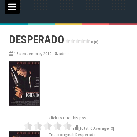
DESPERADO
0 (0)
17 septiembre, 2012
admin
Click to rate this post!
[Total:
0
Average:
0
]
Titulo original: Desperado