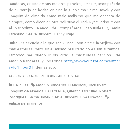
Banderas, en uno de sus mejores papeles, se sale, acompañado
de su pareja de hecho en cine la guapisima Salma Hayek y con
Joaquim de Almeida como malo malisimo que me encanta de
siempre, como dicen en otra peli suya el Jack Ryam latino. Y con
el variopinto elenco de compañeros habituales Quentin
Tarantino, Steve Buscemi, Danny Trejo,…
Hubo una secuela o lo que sea «Once upon a time in Mejico» con
mas estrellas, pero sin el mismo resultado no es tan autentica.
Tampoco me puedo ir sin citar la maravillosa cancion de
Antonio Banderas y Los Lobos
http://www.youtube.com/watch?
v=Tu4Hnbor9rI
demasiado.
ACCION A LO ROBERT RODRIGUEZ BESTIAL.
Peliculas
Antonio Banderas
,
El Mariachi
,
Jack Ryam
,
Joaquim de Almeida
,
LA LEYENDA
,
Quentin Tarantino
,
Robert
Rodriguez
,
Salma Hayek
,
Steve Buscemi
,
USA Director
enlace permanente