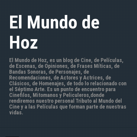
S
a
El Mundo de
l
t
a
Hoz
r
a
l
c
El Mundo de Hoz, es un blog de Cine, de Películas,
o
de Escenas, de Opiniones, de Frases Míticas, de
n
Bandas Sonoras, de Personajes, de
t
Recomendaciones, de Actores y Actrices, de
e
Clásicos, de Homenajes, de todo lo relacionado con
n
el Séptimo Arte. Es un punto de encuentro para
i
Cinefilos, Mitomanos y Peliculeros,donde
d
rendiremos nuestro personal Tributo al Mundo del
o
Cine y a las Películas que forman parte de nuestras
vidas.