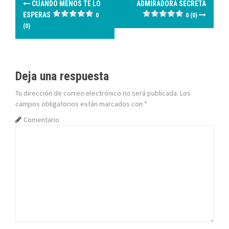
N
CUANDO MENOS TE LO
ADMIRADORA SECRETA
a
ESPERAS
0
0 (0)
(0)
v
e
g
Deja una respuesta
Tu dirección de correo electrónico no será publicada.
Los
a
campos obligatorios están marcados con
*
c
Comentario
i
ó
n
d
e