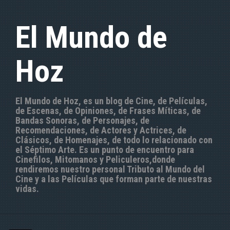
S
a
El Mundo de
l
t
a
Hoz
r
a
l
c
El Mundo de Hoz, es un blog de Cine, de Películas,
o
de Escenas, de Opiniones, de Frases Míticas, de
n
Bandas Sonoras, de Personajes, de
t
Recomendaciones, de Actores y Actrices, de
e
Clásicos, de Homenajes, de todo lo relacionado con
n
el Séptimo Arte. Es un punto de encuentro para
i
Cinefilos, Mitomanos y Peliculeros,donde
d
rendiremos nuestro personal Tributo al Mundo del
o
Cine y a las Películas que forman parte de nuestras
vidas.