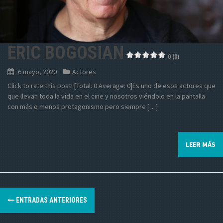
ERIC BOGOSIAN
0 (0)
6 mayo, 2020
Actores
Click to rate this post! [Total: 0 Average: 0]Es uno de esos actores que
que llevan toda la vida en el cine y nosotros viéndolo en la pantalla
con más o menos protagonismo pero siempre […]
LEER MÁS
N
ENTRADAS ANTERIORES
a