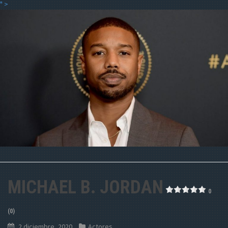
" >
MICHAEL B. JORDAN
0
(0)
2 diciembre, 2020
Actores