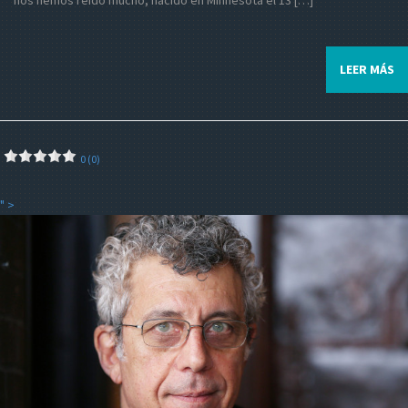
nos hemos reído mucho, nacido en Minnesota el 13 […]
LEER MÁS
0 (0)
" >