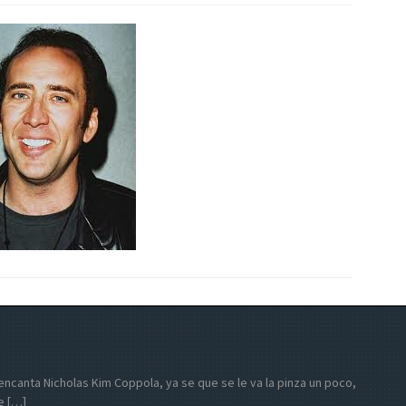
e encanta Nicholas Kim Coppola, ya se que se le va la pinza un poco,
e […]