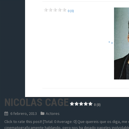
0 (0)
" >
NICOLAS CAGE
0 (0)
6 febrero, 2013
Actores
Click to rate this post! [Total: 0 Average: 0] Que quereis que os diga, m
cinematograficamente hablando, pero nos ha dejado papeles inolvidabl