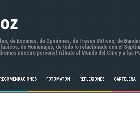
Hoz
ulas, de Escenas, de Opiniones, de Frases Míticas, de Banda
ásicos, de Homenajes, de todo lo relacionado con el Séptim
iremos nuestro personal Tributo al Mundo del Cine y a las P
RECOMENDACIONES
FOTOMATON
REFLEXIONES
CARTELERA