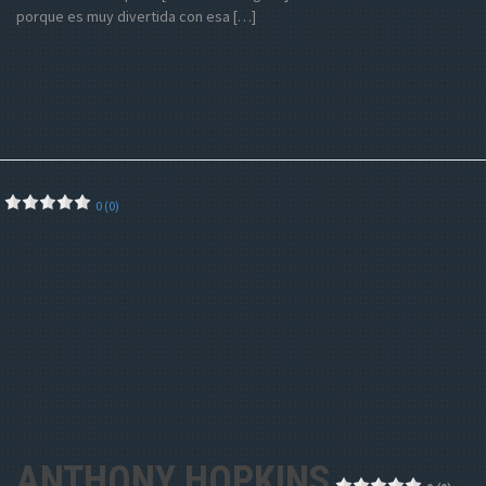
porque es muy divertida con esa […]
0 (0)
ANTHONY HOPKINS