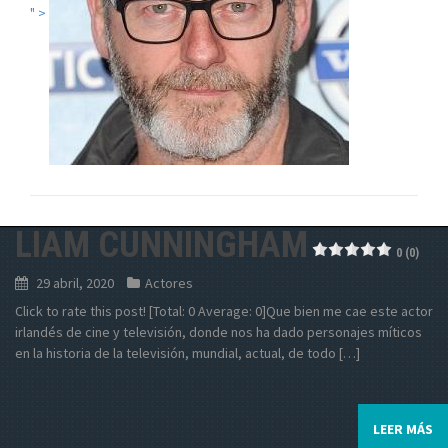
" >
LIAM CUNNINGHAM
0 (0)
29 abril, 2020
Actores
Click to rate this post! [Total: 0 Average: 0]Que bien me cae este actor
irlandés de cine y televisión, donde nos ha dado personajes míticos
en la historia de la televisión, mundial, actual, de todo […]
LEER MÁS