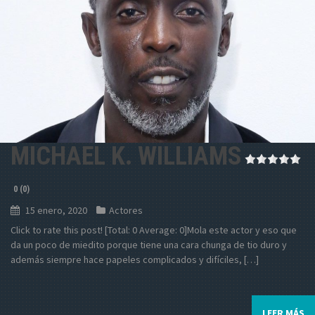
MICHAEL K. WILLIAMS
0 (0)
15 enero, 2020
Actores
Click to rate this post! [Total: 0 Average: 0]Mola este actor y eso que
da un poco de miedito porque tiene una cara chunga de tio duro y
además siempre hace papeles complicados y difíciles, […]
LEER MÁS