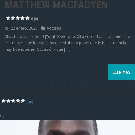
MATTHEW MACFADYEN
0 (0)
22 enero, 2020
Actores
Click to rate this post! [Total: 0 Average: 0]La verdad es que tiene cara
chiste o es que lo relaciono con el último papel que le he visto en la
muy buena serie «Sucesión» que […]
LEER MÁS
0 (0)
" >