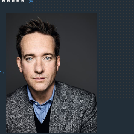
0 (0)
" >