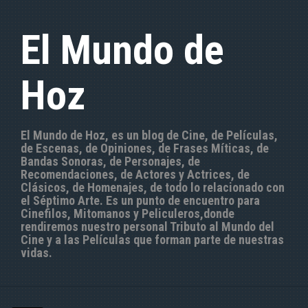
S
a
El Mundo de
l
t
a
Hoz
r
a
l
c
El Mundo de Hoz, es un blog de Cine, de Películas,
o
de Escenas, de Opiniones, de Frases Míticas, de
n
Bandas Sonoras, de Personajes, de
t
Recomendaciones, de Actores y Actrices, de
e
Clásicos, de Homenajes, de todo lo relacionado con
n
el Séptimo Arte. Es un punto de encuentro para
i
Cinefilos, Mitomanos y Peliculeros,donde
d
rendiremos nuestro personal Tributo al Mundo del
o
Cine y a las Películas que forman parte de nuestras
vidas.