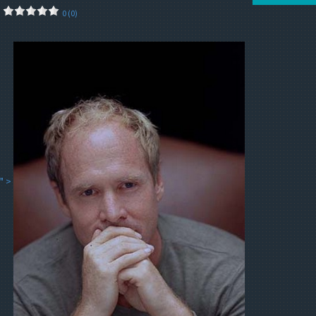
0 (0)
" >