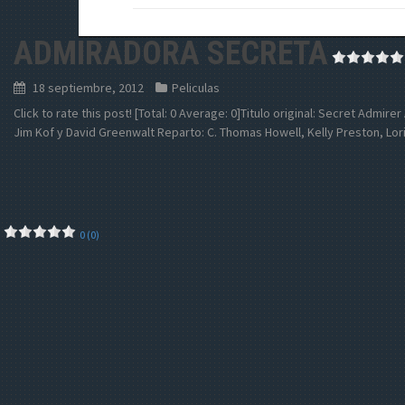
ADMIRADORA SECRETA
18 septiembre, 2012
Peliculas
Click to rate this post! [Total: 0 Average: 0]Titulo original: Secret Admir
Jim Kof y David Greenwalt Reparto: C. Thomas Howell, Kelly Preston, Lor
0 (0)