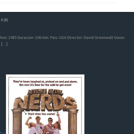
0 (0)
er Ano: 1985 Duracion: 100 min. Pais: USA Director: David Greenwalt Guion:
i […]
" >