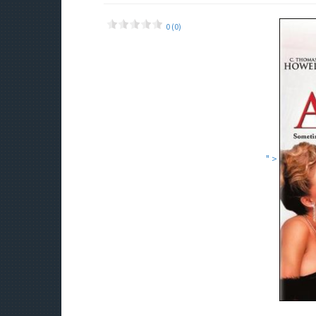
0 (0)
" >