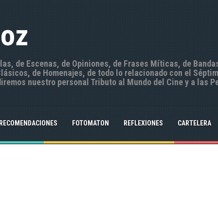
Hoz
ulas, de Escenas, de Opiniones, de Frases Míticas, de Banda
ásicos, de Homenajes, de todo lo relacionado con el Séptim
iremos nuestro personal Tributo al Mundo del Cine y a las P
RECOMENDACIONES
FOTOMATON
REFLEXIONES
CARTELERA