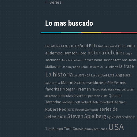
Series
Lo mas buscado
Brad Pitt
el mundo
Ben Affleck
BEN STILLER
Clint Eastwood
historia del cine
el tiempo
Harrison Ford
Hugh
Jackman
James Bond
Jason Statham
John
Jack Nicholson
la frase
Malkovich
Johnny Depp
John Travolta
Julia Roberts
La historia
Los Angeles
La verdad
LA LEYENDA
Martin Scorsese
mis
Michelle Pfeiffer
madre mia
favoritas
Morgan Freeman
otra vez
Nueva York
peliculas
Quentin
peliculas favoritas
de accion
punto de vista
Tarantino
Ridley Scott
Robert DeNiro
Robert De Niro
series de
Robert Redford
Robert Zemeckis
Steven Spielberg
television
Sylvester Stallone
USA
Tom Cruise
Tim Burton
Tommy Lee Jones