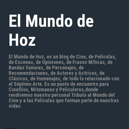
S
a
El Mundo de
l
t
a
Hoz
r
a
l
c
El Mundo de Hoz, es un blog de Cine, de Películas,
o
de Escenas, de Opiniones, de Frases Míticas, de
n
Bandas Sonoras, de Personajes, de
t
Recomendaciones, de Actores y Actrices, de
e
Clásicos, de Homenajes, de todo lo relacionado con
n
el Séptimo Arte. Es un punto de encuentro para
i
Cinefilos, Mitomanos y Peliculeros,donde
d
rendiremos nuestro personal Tributo al Mundo del
o
Cine y a las Películas que forman parte de nuestras
vidas.