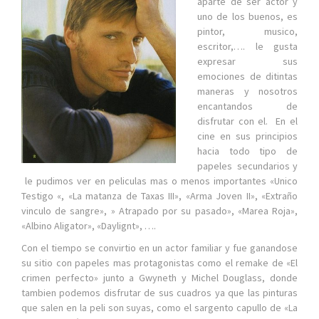
aparte de ser actor y
uno de los buenos, es
pintor, musico,
escritor,…. le gusta
expresar sus
emociones de ditintas
maneras y nosotros
encantandos de
disfrutar con el. En el
cine en sus principios
hacia todo tipo de
papeles secundarios y
le pudimos ver en peliculas mas o menos importantes «Unico
Testigo «, «La matanza de Taxas III», «Arma Joven II», «Extraño
vinculo de sangre», » Atrapado por su pasado», «Marea Roja»,
«Albino Aligator», «Daylignt», ….
Con el tiempo se convirtio en un actor familiar y fue ganandose
su sitio con papeles mas protagonistas como el remake de «El
crimen perfecto» junto a Gwyneth y Michel Douglass, donde
tambien podemos disfrutar de sus cuadros ya que las pinturas
que salen en la peli son suyas, como el sargento capullo de «La