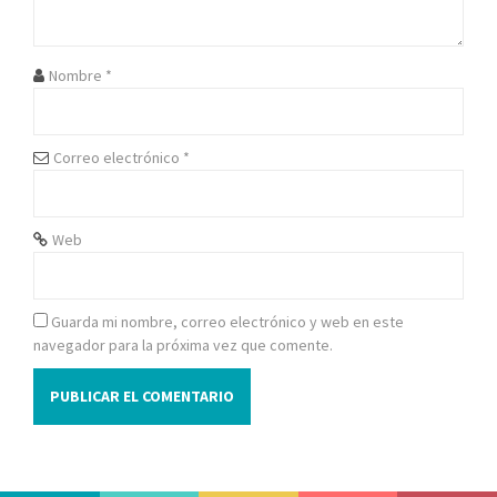
d
e
Nombre
*
e
n
Correo electrónico
*
t
r
Web
a
d
Guarda mi nombre, correo electrónico y web en este
navegador para la próxima vez que comente.
a
s