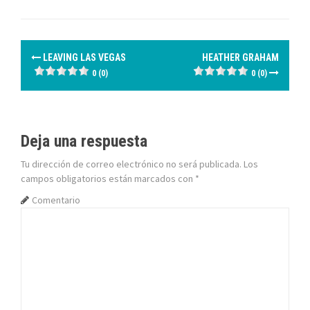
N
LEAVING LAS VEGAS
HEATHER GRAHAM
a
0 (0)
0 (0)
v
e
Deja una respuesta
g
Tu dirección de correo electrónico no será publicada.
Los
campos obligatorios están marcados con
*
a
Comentario
c
i
ó
n