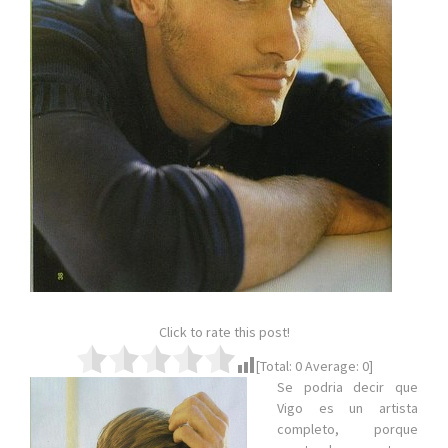
Click to rate this post!
[Total:
0
Average:
0
]
Se podria decir que
Vigo es un artista
completo, porque