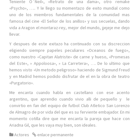
Teniente O´Neil», «Retrato de una dama», otro remake
«Psycho», ….. Y le llego su momentazo de exito mundial como
uno de los miembros fundamentales de la comunidad mas
famosa del cine «El Señor de los anillos» y sus secuelas, dando
vida a Aragon el montaraz-rey, mejor del mundo, jjejeje me dejo
llevar.
Y despues de este exitazo ha continuado con su discreccion
eligiendo siempre papeles peculiares «Oceanos de fuego»,
como nuestro «Capitan Alatriste» de carne y hueso, «Promesas
del Este», » Appoloosa», » La Carretera», …. De lo ultimo que
hemos visto «Un metodo peligroso» haciendo de Sigmund Freud
y en Madrid hemos podido disfrutar de el en la obra de teatro
«Purgatorio».
Me encanta cuando habla en castellano con ese acento
argentino, que aprendio cuando vivio alli de pequeño y le
convirtio en fan del equipo de futbol Club Atletico San Lorenzo
de Almagro de por vida del que es su ferviente embajador. En mi
momento cotilla dire que me encanta la pareja que hace con
Ariadna Gil, que les vaya muy bien, son ideales.
Actores
enlace permanente