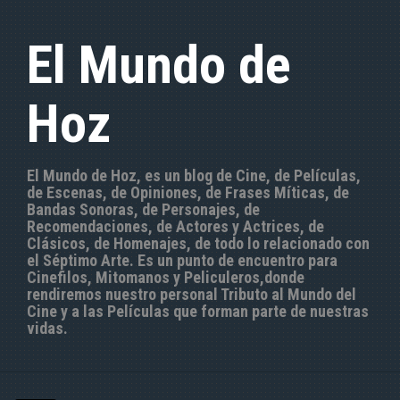
S
a
El Mundo de
l
t
a
Hoz
r
a
l
c
El Mundo de Hoz, es un blog de Cine, de Películas,
o
de Escenas, de Opiniones, de Frases Míticas, de
n
Bandas Sonoras, de Personajes, de
t
Recomendaciones, de Actores y Actrices, de
e
Clásicos, de Homenajes, de todo lo relacionado con
n
el Séptimo Arte. Es un punto de encuentro para
i
Cinefilos, Mitomanos y Peliculeros,donde
d
rendiremos nuestro personal Tributo al Mundo del
o
Cine y a las Películas que forman parte de nuestras
vidas.