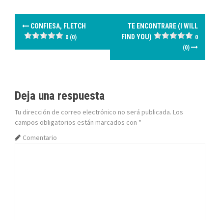
N
CONFIESA, FLETCH
TE ENCONTRARE (I WILL
a
FIND YOU)
0 (0)
0
(0)
v
e
g
Deja una respuesta
Tu dirección de correo electrónico no será publicada.
Los
a
campos obligatorios están marcados con
*
c
Comentario
i
ó
n
d