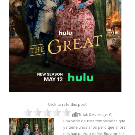
Click to rate this post!
[Total:
0
Average:
0
]
Una serie de tres temporadas que
ya tiene unos años pero que ahora
nos han puesto en Netflix y me he