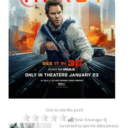
Click to rate this post!
[Total:
0
Average:
0
]
La verdad es que me daba pereza