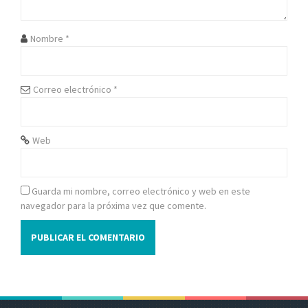
d
e
Nombre
*
e
n
Correo electrónico
*
t
r
Web
a
d
Guarda mi nombre, correo electrónico y web en este
navegador para la próxima vez que comente.
a
s