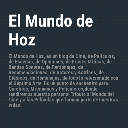
S
a
El Mundo de
l
t
a
Hoz
r
a
l
c
El Mundo de Hoz, es un blog de Cine, de Películas,
o
de Escenas, de Opiniones, de Frases Míticas, de
n
Bandas Sonoras, de Personajes, de
t
Recomendaciones, de Actores y Actrices, de
e
Clásicos, de Homenajes, de todo lo relacionado con
n
el Séptimo Arte. Es un punto de encuentro para
i
Cinefilos, Mitomanos y Peliculeros,donde
d
rendiremos nuestro personal Tributo al Mundo del
o
Cine y a las Películas que forman parte de nuestras
vidas.