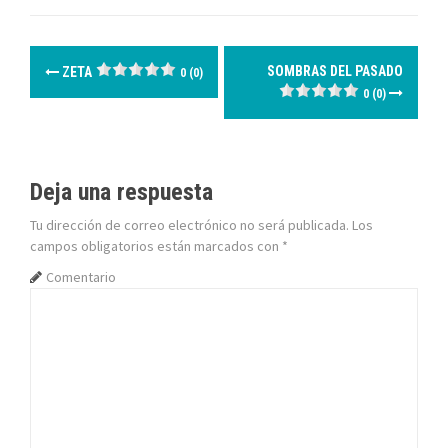
N
SOMBRAS DEL PASADO
ZETA
0 (0)
a
0 (0)
v
e
Deja una respuesta
g
Tu dirección de correo electrónico no será publicada.
Los
campos obligatorios están marcados con
*
a
Comentario
c
i
ó
n