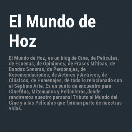
S
a
El Mundo de
l
t
a
Hoz
r
a
l
c
El Mundo de Hoz, es un blog de Cine, de Películas,
o
de Escenas, de Opiniones, de Frases Míticas, de
n
Bandas Sonoras, de Personajes, de
t
Recomendaciones, de Actores y Actrices, de
e
Clásicos, de Homenajes, de todo lo relacionado con
n
el Séptimo Arte. Es un punto de encuentro para
i
Cinefilos, Mitomanos y Peliculeros,donde
d
rendiremos nuestro personal Tributo al Mundo del
o
Cine y a las Películas que forman parte de nuestras
vidas.