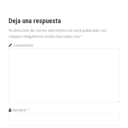
v
e
Deja una respuesta
g
Tu dirección de correo electrónico no será publicada.
Los
campos obligatorios están marcados con
*
a
Comentario
c
i
ó
n
d
e
Nombre
*
e