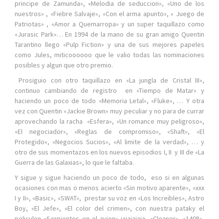
principe de Zamunda», «Melodia de seduccion», «Uno de los
nuestros» , «Fiebre Salvaje», «Con el arma apunto», » Juego de
Patriotas» , «Amor a Quemarropa» y un super taquillazo como
«Jurasic Park»… En 1994 de la mano de su gran amigo Quentin
Tarantino llego «Pulp Fiction» y una de sus mejores papeles
como Jules, miticoooooo que le valio todas las nominaciones
posibles y algun que otro premio.
Prosiguio con otro taquillazo en «La jungla de Cristal III»,
continuo cambiando de registro en «Tiempo de Matar» y
haciendo un poco de todo «Memoria Letal», «Fluke», … Y otra
vez con Quentin «Jackie Brown» muy peculiar y no para de currar
aprovechando la racha «Esfera», «Un romance muy peligroso»,
«El negociador», «Reglas de compromiso», «Shaft», «El
Protegido», «Negocios Sucios», «Al limite de la verdad», … y
otro de sus momentazos en los nuevos episodios I, II y III de «La
Guerra de las Galaxias», lo que le faltaba.
Y sigue y sigue haciendo un poco de todo, eso si en algunas
ocasiones con mas o menos acierto «Sin motivo aparente», «xxx
I y II», «Basic», «SWAT», prestar su voz en «Los Increibles», Astro
Boy, «El Jefe», «El color del crimen», con nuestra pataky el
peliculon «Serpientes en el avion» jajajajaja, «Cleaner», «1408»,