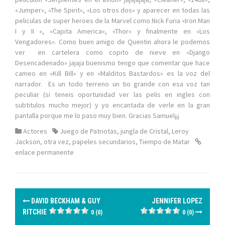
«Jumper», «The Spirit», «Los otros dos» y aparecer en todas las
peliculas de super heroes de la Marvel como Nick Furia «Iron Man
I y II «, «Capita America», «Thor» y finalmente en «Los
Vengadores». Como buen amigo de Quentin ahora le podemos
ver en cartelera como copito de nieve en «Django
Desencadenado» jajaja buenismo tengo que comentar que hace
cameo en «Kill Bill» y en «Malditos Bastardos» es la voz del
narrador. Es un todo terreno un tio grande con esa voz tan
peculiar (si teneis oportunidad ver las pelis en ingles con
subtitulos mucho mejor) y yo encantada de verle en la gran
pantalla porque me lo paso muy bien. Gracias Samuel¡¡¡
Actores
Juego de Patriotas
,
jungla de Cristal
,
Leroy
Jackson
,
otra vez
,
papeles secundarios
,
Tiempo de Matar
enlace permanente
N
DAVID BECKHAM & GUY
JENNIFER LOPEZ
a
RITCHIE
0 (0)
0 (0)