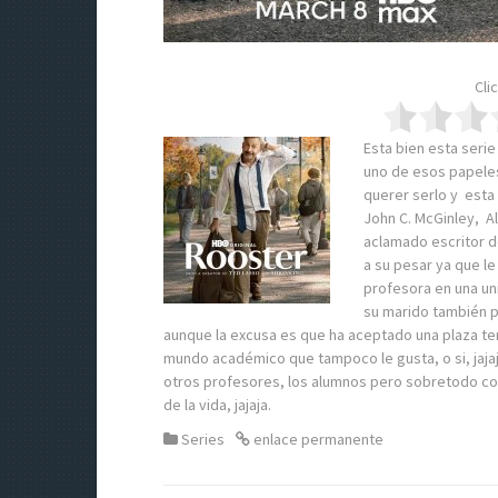
Cli
Esta bien esta seri
uno de esos papeles
querer serlo y esta
John C. McGinley, A
aclamado escritor d
a su pesar ya que le
profesora en una un
su marido también pr
aunque la excusa es que ha aceptado una plaza tem
mundo académico que tampoco le gusta, o si, jajaj
otros profesores, los alumnos pero sobretodo co
de la vida, jajaja.
Series
enlace permanente