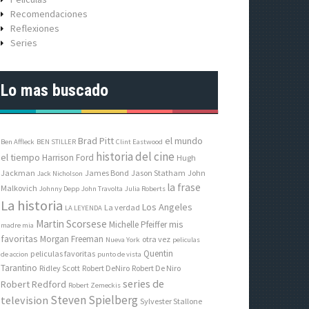
Recomendaciones
Reflexiones
Series
Lo mas buscado
Brad Pitt
el mundo
Ben Affleck
BEN STILLER
Clint Eastwood
historia del cine
el tiempo
Harrison Ford
Hugh
Jackman
James Bond
Jason Statham
John
Jack Nicholson
la frase
Malkovich
Johnny Depp
John Travolta
Julia Roberts
La historia
Los Angeles
La verdad
LA LEYENDA
Martin Scorsese
mis
Michelle Pfeiffer
madre mia
favoritas
Morgan Freeman
otra vez
Nueva York
peliculas
Quentin
peliculas favoritas
de accion
punto de vista
Tarantino
Ridley Scott
Robert DeNiro
Robert De Niro
series de
Robert Redford
Robert Zemeckis
Steven Spielberg
television
Sylvester Stallone