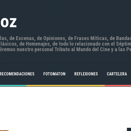
Hoz
ulas, de Escenas, de Opiniones, de Frases Míticas, de Banda
ásicos, de Homenajes, de todo lo relacionado con el Séptim
iremos nuestro personal Tributo al Mundo del Cine y a las P
RECOMENDACIONES
FOTOMATON
REFLEXIONES
CARTELERA