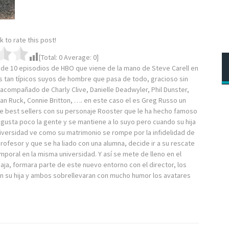
ck to rate this post!
[Total:
0
Average:
0
]
e de 10 episodios de HBO que viene de la mano de Steve Carell en
 tan típicos suyos de hombre que pasa de todo, gracioso sin
 acompañado de Charly Clive, Danielle Deadwyler, Phil Dunster,
lan Ruck, Connie Britton, …. en este caso el es Greg Russo un
e best sellers con su personaje Rooster que le ha hecho famoso
 gusta poco la gente y se mantiene a lo suyo pero cuando su hija
iversidad ve como su matrimonio se rompe por la infidelidad de
ofesor y que se ha liado con una alumna, decide ir a su rescate
poral en la misma universidad. Y así se mete de lleno en el
aja, formara parte de este nuevo entorno con el director, los
n su hija y ambos sobrellevaran con mucho humor los avatares