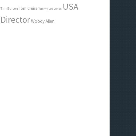
USA
Tom Cruise
Tim Burton
Tommy Lee Jones
Director
Woody Allen