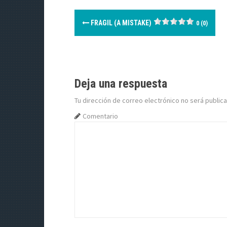
N
FRAGIL (A MISTAKE)
0 (0)
a
v
e
Deja una respuesta
g
Tu dirección de correo electrónico no será publica
a
Comentario
c
i
ó
n
d