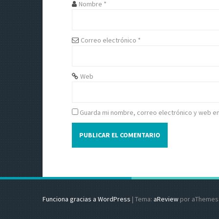
e
Nombre
*
e
Correo electrónico
*
n
t
Web
r
a
Guarda mi nombre, correo electrónico y web e
d
a
s
Funciona gracias a WordPress
|
Tema:
aReview
por aThemes