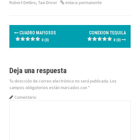
Robert DeNiro
,
Taxi Driver
enlace permanente
N
CUADRO MAFIOSOS
CONEXION TEQUILA
a
0 (0)
0 (0)
v
e
Deja una respuesta
g
Tu dirección de correo electrónico no será publicada.
Los
campos obligatorios están marcados con
*
a
Comentario
c
i
ó