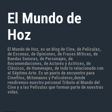
S
a
El Mundo de
l
t
a
Hoz
r
a
l
c
El Mundo de Hoz, es un blog de Cine, de Películas,
o
de Escenas, de Opiniones, de Frases Míticas, de
n
Bandas Sonoras, de Personajes, de
t
Recomendaciones, de Actores y Actrices, de
e
Clásicos, de Homenajes, de todo lo relacionado con
n
el Séptimo Arte. Es un punto de encuentro para
i
Cinefilos, Mitomanos y Peliculeros,donde
d
rendiremos nuestro personal Tributo al Mundo del
o
Cine y a las Películas que forman parte de nuestras
vidas.