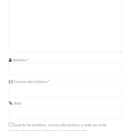
i
ó
n
d
e
e
Nombre
*
n
t
Correo electrónico
*
r
Web
a
d
Guarda mi nombre, correo electrónico y web en este
a
navegador para la próxima vez que comente.