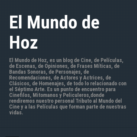
S
a
El Mundo de
l
t
a
Hoz
r
a
l
c
El Mundo de Hoz, es un blog de Cine, de Películas,
o
de Escenas, de Opiniones, de Frases Míticas, de
n
Bandas Sonoras, de Personajes, de
t
Recomendaciones, de Actores y Actrices, de
e
Clásicos, de Homenajes, de todo lo relacionado con
n
el Séptimo Arte. Es un punto de encuentro para
i
Cinefilos, Mitomanos y Peliculeros,donde
d
rendiremos nuestro personal Tributo al Mundo del
o
Cine y a las Películas que forman parte de nuestras
vidas.