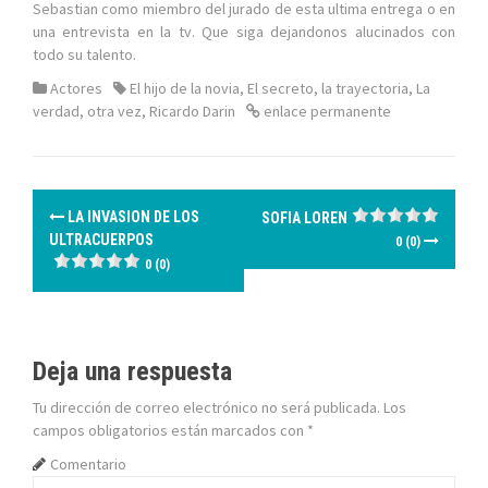
Sebastian como miembro del jurado de esta ultima entrega o en
una entrevista en la tv. Que siga dejandonos alucinados con
todo su talento.
Actores
El hijo de la novia
,
El secreto
,
la trayectoria
,
La
verdad
,
otra vez
,
Ricardo Darin
enlace permanente
N
LA INVASION DE LOS
SOFIA LOREN
a
ULTRACUERPOS
0 (0)
0 (0)
v
e
g
Deja una respuesta
Tu dirección de correo electrónico no será publicada.
Los
a
campos obligatorios están marcados con
*
c
Comentario