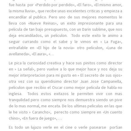
fue hasta por «Perdido por perdido», «El faro», «El mismo amor,
la misma lluvia», que recibe unas excelentes criticas y empieza a
encandilar al publico. Pero uno de sus mejores momentos le
lleva con «Nueve Reinas», un exito impresionante para una
pelicula de tan bajo presupuesto, con un Darin sublime, que nos
deja encandilados, un peliculon. Todo este exito le animo a
seguir currando como el sabe y le vimos en » La Fuga»,
entrañable en «El hijo de la novia» otro peliculon, «Luna de
avellaneda», «El aura», «…
Le pica la curiosidad creativa y hace sus pinitos como director
en » La señal», pero vuelve a lo que mejor hace y nos deja su
mejor interpretacion para mi gusto en » El secreto de sus ojos»
otra vez con su queridisimo director Juan Jose Campanella,
peliculon que recibio el Oscar como mejor pelicula de habla no
inglesa. Todos estos exitazos le permiten vivir con mas
tranquilidad pero como siempre nos demuestra siendo un pive
de lo mas normal, me encata. De los ultimas peliculas en las que
le he visto » Carancho», perecto como siempre en «Un cuento
chino», «En fuera de juego», …
Es todo un lujazo verle en el cine o verle pasearse porSan