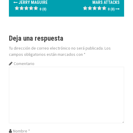
N
JERRY MAGUIRE
MARS ATTACKS
a
0 (0)
0 (0)
v
e
Deja una respuesta
g
Tu dirección de correo electrónico no será publicada.
Los
campos obligatorios están marcados con
*
a
Comentario
c
i
ó
n
d
e
Nombre
*