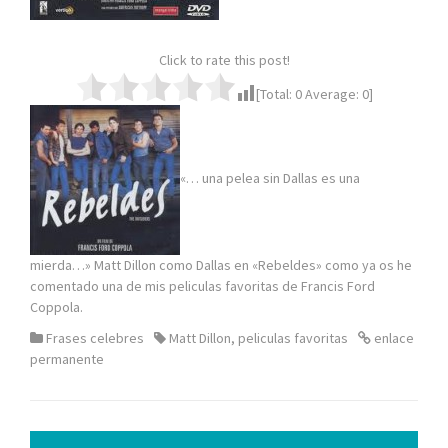
Click to rate this post!
[Total:
0
Average:
0
]
«… una pelea sin Dallas es una
mierda…» Matt Dillon como Dallas en «Rebeldes» como ya os he
comentado una de mis peliculas favoritas de Francis Ford
Coppola.
Frases celebres
Matt Dillon
,
peliculas favoritas
enlace
permanente