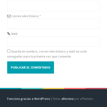
e
n
Correo electrónico
*
t
r
Web
a
d
Guarda mi nombre, correo electrónico y web en este
navegador para la próxima vez que comente.
a
s
Funciona gracias a WordPress
|
Tema:
aReview
por aThemes