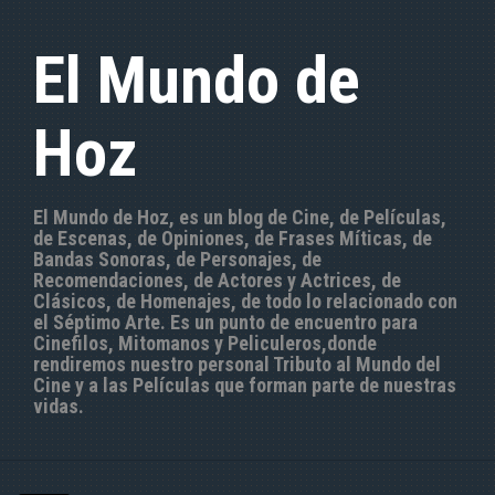
S
a
El Mundo de
l
t
a
Hoz
r
a
l
c
El Mundo de Hoz, es un blog de Cine, de Películas,
o
de Escenas, de Opiniones, de Frases Míticas, de
n
Bandas Sonoras, de Personajes, de
t
Recomendaciones, de Actores y Actrices, de
e
Clásicos, de Homenajes, de todo lo relacionado con
n
el Séptimo Arte. Es un punto de encuentro para
i
Cinefilos, Mitomanos y Peliculeros,donde
d
rendiremos nuestro personal Tributo al Mundo del
o
Cine y a las Películas que forman parte de nuestras
vidas.