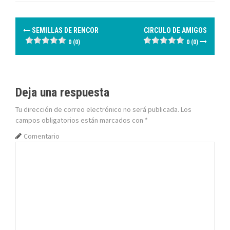
N
SEMILLAS DE RENCOR
CIRCULO DE AMIGOS
a
0 (0)
0 (0)
v
e
Deja una respuesta
g
Tu dirección de correo electrónico no será publicada.
Los
campos obligatorios están marcados con
*
a
Comentario
c
i
ó
n
d