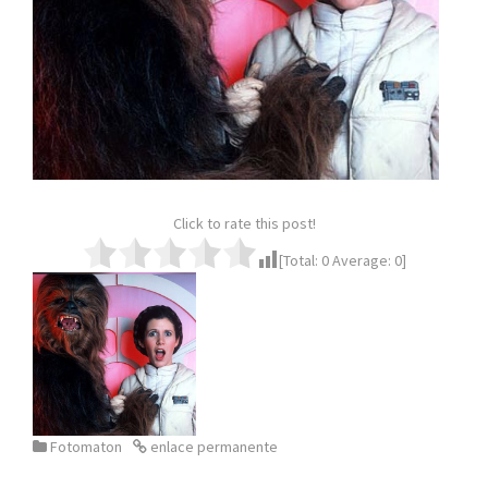
Click to rate this post!
[Total:
0
Average:
0
]
Fotomaton
enlace permanente