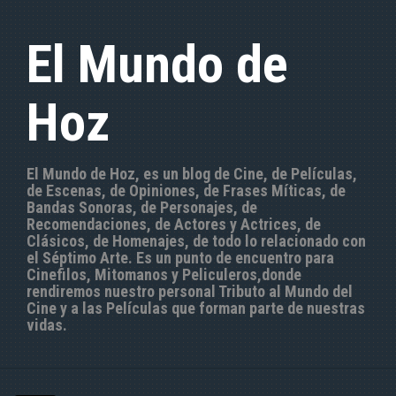
S
a
El Mundo de
l
t
a
Hoz
r
a
l
c
El Mundo de Hoz, es un blog de Cine, de Películas,
o
de Escenas, de Opiniones, de Frases Míticas, de
n
Bandas Sonoras, de Personajes, de
t
Recomendaciones, de Actores y Actrices, de
e
Clásicos, de Homenajes, de todo lo relacionado con
n
el Séptimo Arte. Es un punto de encuentro para
i
Cinefilos, Mitomanos y Peliculeros,donde
d
rendiremos nuestro personal Tributo al Mundo del
o
Cine y a las Películas que forman parte de nuestras
vidas.