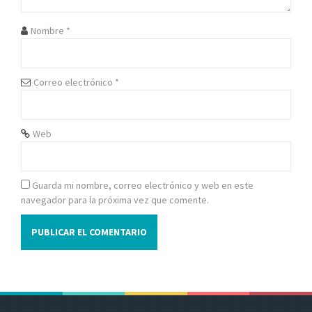
e
Nombre
*
e
n
Correo electrónico
*
t
r
Web
a
d
Guarda mi nombre, correo electrónico y web en este
navegador para la próxima vez que comente.
a
s