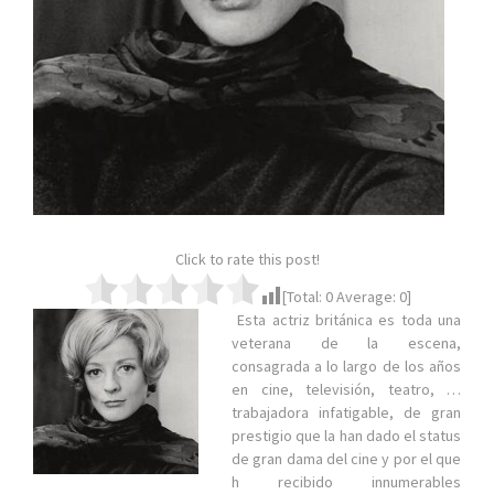
Click to rate this post!
[Total:
0
Average:
0
]
Esta actriz británica es toda una
veterana de la escena,
consagrada a lo largo de los años
en cine, televisión, teatro, …
trabajadora infatigable, de gran
prestigio que la han dado el status
de gran dama del cine y por el que
h recibido innumerables