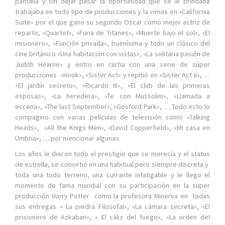
pantalla y sin dejar pasar la oportunidad que se le brindaba
trabajaba en todo tipo de producciones y la vimos en «California
Suite» por el que gano su segundo Oscar como mejor actriz de
reparto, «Quartet», «Furia de Titanes», «Muerte bajo el sol», «El
misionero», «Función privada», buenísima y todo un clásico del
cine británico «Una habitación con vistas», «La solitaria pasión de
Judith Hearne» y entro en racha con una serie de súper
producciones «Hook», «Sister Act» y repitió en «Sister Act II», …
«El jardín secreto», «Ricardo III», «El club de las primeras
esposas», «La heredera», «Te con Mussolini», «Llamada a
escena», «The last September», «Gosford Park», … Todo esto lo
compagino con varias películas de televisión como «Talking
Heads», «All the Knigs Men», «David Copperfield», «Mi casa en
Umbria», … por mencionar algunas.
Los años le dieron todo el prestigio que se merecía y el status
de estrella, se convirtió en una habitual pero siempre discreta y
toda una todo terreno, una currante infatigable y le llego el
momento de fama mundial con su participación en la super
producción Harry Potter como la profesora Minerva en todas
sus entregas » La piedra Filosofal», «La cámara secreta», «El
prisionero de Azkaban», » El cáliz del fuego», «La orden del