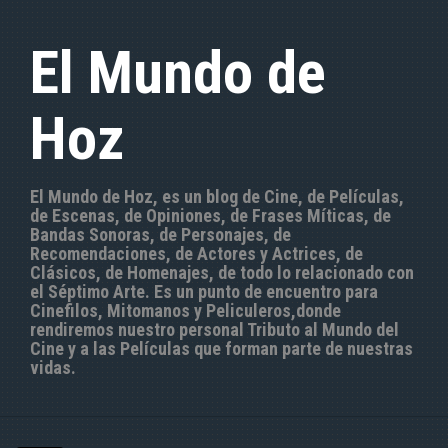
S
a
El Mundo de
l
t
a
Hoz
r
a
l
c
El Mundo de Hoz, es un blog de Cine, de Películas,
o
de Escenas, de Opiniones, de Frases Míticas, de
n
Bandas Sonoras, de Personajes, de
t
Recomendaciones, de Actores y Actrices, de
e
Clásicos, de Homenajes, de todo lo relacionado con
n
el Séptimo Arte. Es un punto de encuentro para
i
Cinefilos, Mitomanos y Peliculeros,donde
d
rendiremos nuestro personal Tributo al Mundo del
o
Cine y a las Películas que forman parte de nuestras
vidas.