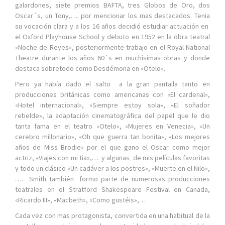
galardones, siete premios BAFTA, tres Globos de Oro, dos
Oscar´s, un Tony,…. por mencionar los mas destacados. Tenia
su vocación clara y a los 16 años decidió estudiar actuación en
el Oxford Playhouse School y debuto en 1952 en la obra teatral
«Noche de Reyes», posteriormente trabajo en el Royal National
Theatre durante los años 60´s en muchísimas obras y donde
destaca sobretodo como Desdémona en «Otelo».
Pero ya había dado el salto a la gran pantalla tanto en
producciones británicas como americanas con «El cardenal»,
«Hotel internacional», «Siempre estoy sola», «El soñador
rebelde», la adaptación cinematográfica del papel que le dio
tanta fama en el teatro «Otelo», «Mujeres en Venecia», «Un
cerebro millonario», «Oh que guerra tan bonita», «Los mejores
años de Miss Brodie» por el que gano el Oscar como mejor
actriz, «Viajes con mi tia»,… y algunas de mis películas favoritas
y todo un clásico «Un cadáver a los postres», «Muerte en el Nilo»,
…. Smith también formo parte de numerosas producciones
teatrales en el Stratford Shakespeare Festival en Canada,
«Ricardo III», «Macbeth», «Como gustéis»,…
Cada vez con mas protagonista, convertida en una habitual de la