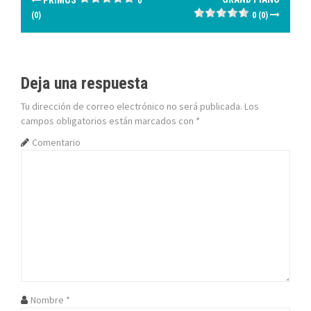
PRIMOS
0
a
(0)
0 (0)
v
e
Deja una respuesta
g
Tu dirección de correo electrónico no será publicada.
Los
campos obligatorios están marcados con
*
a
Comentario
c
i
ó
n
d
e
Nombre
*