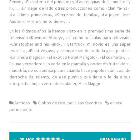
Fenix» , «El misterio del príncipe» y «Las reliquias de la muerte I y
II», … sin dejar de lado otras producciones como «Clan Ya- Ya»,
«La ultima primavera», «Secretos de familia», «La joven Jean
Austen», «From time to time», …
En los últimos años la hemos visto en la premiadísima serie de
televisión «Downton Abbey», así como películas para televisión
«Christopher and his Kind», » Startruck: mi novio es una súper
estrella», «Blast Vegas», y siempre sin dejar de la gran pantalla
«La niñera mágica», «El exótico Hotel Marigold», «El cuarteto», …
Es una verdadero lujo verla en la pantalla y poder disfrutar de su
maestría, de su sonrisa picara cuando hace papeles cómicos, de
derroche de talento, de ese puntillo que tiene y le da a sus
interpretación, un verdadero placer, Miss Maggie.
Actrices
Globos de Oro
,
peliculas favoritas
enlace
permanente
N
GRAND PIANO