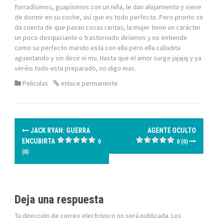
forradísimos, guapísimos con un niña, le dan alojamiento y viene
de dormir en su coche, así que es todo perfecto. Pero pronto se
da cuenta de que pasan cosas raritas, la mujer tiene un carácter
un poco desquiciante o trastornado diríamos y no entiende
como su perfecto marido esta con ella pero ella calladita
aguantando y sin decir ni mu. Hasta que el amor surge jajajaj y ya
veréis todo esta preparado, no digo mas.
Peliculas
enlace permanente
N
JACK RYAN: GUERRA
AGENTE OCULTO
a
ENCUBIRTA
0
0 (0)
(0)
v
e
g
Deja una respuesta
Tu dirección de correo electrónico no será publicada.
Los