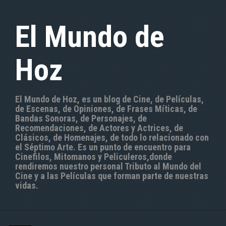
S
a
El Mundo de
l
t
a
Hoz
r
a
l
c
El Mundo de Hoz, es un blog de Cine, de Películas,
o
de Escenas, de Opiniones, de Frases Míticas, de
n
Bandas Sonoras, de Personajes, de
t
Recomendaciones, de Actores y Actrices, de
e
Clásicos, de Homenajes, de todo lo relacionado con
n
el Séptimo Arte. Es un punto de encuentro para
i
Cinefilos, Mitomanos y Peliculeros,donde
d
rendiremos nuestro personal Tributo al Mundo del
o
Cine y a las Películas que forman parte de nuestras
vidas.