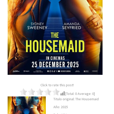
Click to rate this post!
[Total:
0
Average:
0
]
Titulo original: The Housemaid
Año: 2025