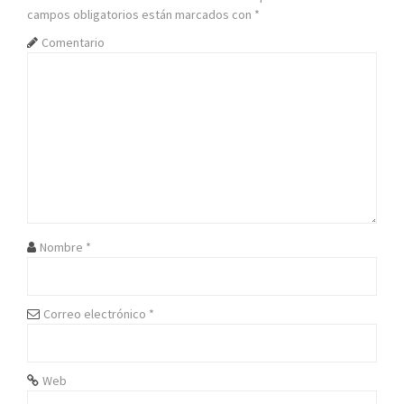
a
campos obligatorios están marcados con
*
c
Comentario
i
ó
n
d
e
e
Nombre
*
n
t
Correo electrónico
*
r
Web
a