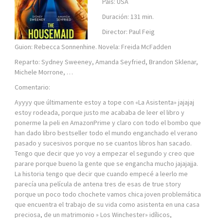
País: USA
Duración: 131 min.
Director: Paul Feig
Guion: Rebecca Sonnenhine. Novela: Freida McFadden
Reparto: Sydney Sweeney, Amanda Seyfried, Brandon Sklenar,
Michele Morrone, …
Comentario:
Ayyyy que últimamente estoy a tope con «La Asistenta» jajajaj
estoy rodeada, porque justo me acababa de leer el libro y
ponerme la peli en AmazonPrime y claro con todo el bombo que
han dado libro bestseller todo el mundo enganchado el verano
pasado y sucesivos porque no se cuantos libros han sacado.
Tengo que decir que yo voy a empezar el segundo y creo que
parare porque bueno la gente que se engancha mucho jajajajja.
La historia tengo que decir que cuando empecé a leerlo me
parecía una película de antena tres de esas de true story
porque un poco todo chochete vamos chica joven problemática
que encuentra el trabajo de su vida como asistenta en una casa
preciosa, de un matrimonio » Los Winchester» idílicos,