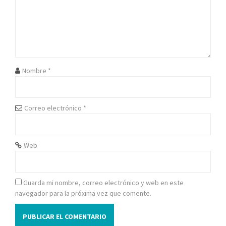
n
d
e
e
Nombre
*
n
t
Correo electrónico
*
r
Web
a
d
Guarda mi nombre, correo electrónico y web en este
a
navegador para la próxima vez que comente.
s