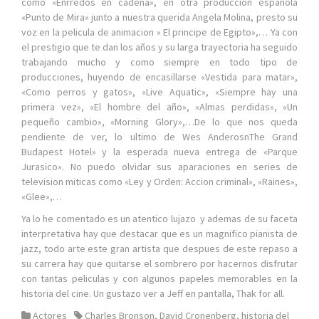
como «Enrredos en cadena», en otra produccion española
«Punto de Mira» junto a nuestra querida Angela Molina, presto su
voz en la pelicula de animacion » El principe de Egipto»,… Ya con
el prestigio que te dan los años y su larga trayectoria ha seguido
trabajando mucho y como siempre en todo tipo de
producciones, huyendo de encasillarse «Vestida para matar»,
«Como perros y gatos», «Live Aquatic», «Siempre hay una
primera vez», «El hombre del año», «Almas perdidas», «Un
pequeño cambio», «Morning Glory»,…De lo que nos queda
pendiente de ver, lo ultimo de Wes AnderosnThe Grand
Budapest Hotel» y la esperada nueva entrega de «Parque
Jurasico». No puedo olvidar sus aparaciones en series de
television miticas como «Ley y Orden: Accion criminal», «Raines»,
«Glee»,…
Ya lo he comentado es un atentico lujazo y ademas de su faceta
interpretativa hay que destacar que es un magnifico pianista de
jazz, todo arte este gran artista que despues de este repaso a
su carrera hay que quitarse el sombrero por hacernos disfrutar
con tantas peliculas y con algunos papeles memorables en la
historia del cine. Un gustazo ver a Jeff en pantalla, Thak for all.
Actores
Charles Bronson
,
David Cronenberg
,
historia del