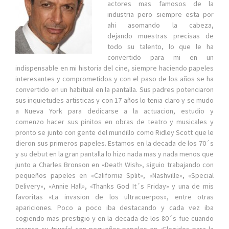
actores mas famosos de la
industria pero siempre esta por
ahi asomando la cabeza,
dejando muestras precisas de
todo su talento, lo que le ha
convertido para mi en un
indispensable en mi historia del cine, siempre haciendo papeles
interesantes y comprometidos y con el paso de los años se ha
convertido en un habitual en la pantalla. Sus padres potenciaron
sus inquietudes artisticas y con 17 años lo tenia claro y se mudo
a Nueva York para dedicarse a la actuacion, estudio y
comenzo hacer sus pinitos en obras de teatro y musicales y
pronto se junto con gente del mundillo como Ridley Scott que le
dieron sus primeros papeles. Estamos en la decada de los 70´s
y su debut en la gran pantalla lo hizo nada mas y nada menos que
junto a Charles Bronson en «Death Wish», siguio trabajando con
pequeños papeles en «California Split», «Nashville», «Special
Delivery», «Annie Hall», «Thanks God It´s Friday» y una de mis
favoritas «La invasion de los ultracuerpos», entre otras
apariciones. Poco a poco iba destacando y cada vez iba
cogiendo mas prestigio y en la decada de los 80´s fue cuando