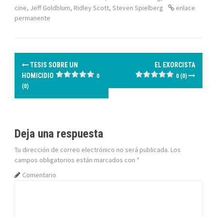
cine
,
Jeff Goldblum
,
Ridley Scott
,
Steven Spielberg
enlace
permanente
N
TESIS SOBRE UN
EL EXORCISTA
a
HOMICIDIO
0
0 (0)
(0)
v
e
g
Deja una respuesta
Tu dirección de correo electrónico no será publicada.
Los
a
campos obligatorios están marcados con
*
c
Comentario
i
ó