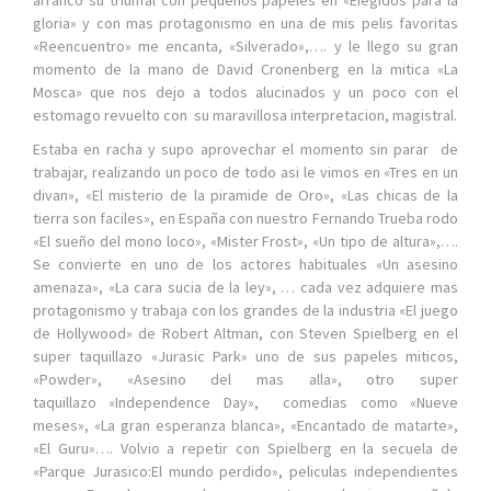
arranco su triunfal con pequeños papeles en «Elegidos para la
gloria» y con mas protagonismo en una de mis pelis favoritas
«Reencuentro» me encanta, «Silverado»,…. y le llego su gran
momento de la mano de David Cronenberg en la mitica «La
Mosca» que nos dejo a todos alucinados y un poco con el
estomago revuelto con su maravillosa interpretacion, magistral.
Estaba en racha y supo aprovechar el momento sin parar de
trabajar, realizando un poco de todo asi le vimos en «Tres en un
divan», «El misterio de la piramide de Oro», «Las chicas de la
tierra son faciles», en España con nuestro Fernando Trueba rodo
«El sueño del mono loco», «Mister Frost», «Un tipo de altura»,….
Se convierte en uno de los actores habituales «Un asesino
amenaza», «La cara sucia de la ley», … cada vez adquiere mas
protagonismo y trabaja con los grandes de la industria «El juego
de Hollywood» de Robert Altman, con Steven Spielberg en el
super taquillazo «Jurasic Park» uno de sus papeles miticos,
«Powder», «Asesino del mas alla», otro super
taquillazo «Independence Day», comedias como «Nueve
meses», «La gran esperanza blanca», «Encantado de matarte»,
«El Guru»…. Volvio a repetir con Spielberg en la secuela de
«Parque Jurasico:El mundo perdido», peliculas independientes