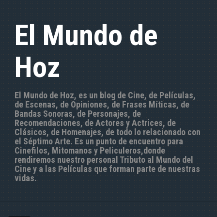
S
a
El Mundo de
l
t
a
Hoz
r
a
l
c
El Mundo de Hoz, es un blog de Cine, de Películas,
o
de Escenas, de Opiniones, de Frases Míticas, de
n
Bandas Sonoras, de Personajes, de
t
Recomendaciones, de Actores y Actrices, de
e
Clásicos, de Homenajes, de todo lo relacionado con
n
el Séptimo Arte. Es un punto de encuentro para
i
Cinefilos, Mitomanos y Peliculeros,donde
d
rendiremos nuestro personal Tributo al Mundo del
o
Cine y a las Películas que forman parte de nuestras
vidas.