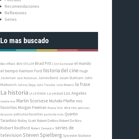
Recomendaciones
Reflexiones
Series
Lo mas buscado
Brad Pitt
el mundo
Ben Affleck
BEN STILLER
Clint Eastwood
historia del cine
el tiempo
Harrison Ford
Hugh
Jackman
James Bond
Jason Statham
John
Jack Nicholson
la frase
Malkovich
Johnny Depp
John Travolta
Julia Roberts
La historia
Los Angeles
La verdad
LA LEYENDA
Martin Scorsese
mis
Michelle Pfeiffer
madre mia
favoritas
Morgan Freeman
otra vez
Nueva York
peliculas
Quentin
peliculas favoritas
de accion
punto de vista
Tarantino
Ridley Scott
Robert DeNiro
Robert De Niro
series de
Robert Redford
Robert Zemeckis
Steven Spielberg
television
Sylvester Stallone