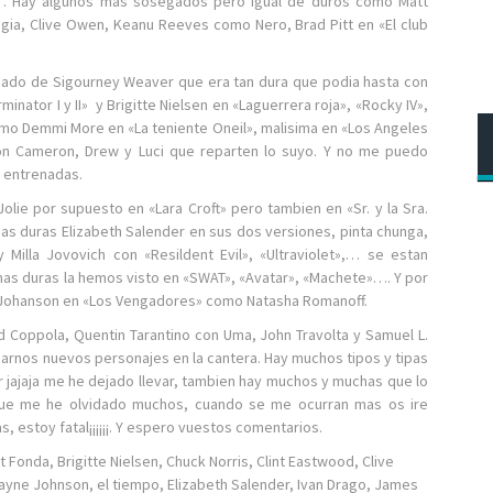
… Hay algunos mas sosegados pero igual de duros como Matt
ogia, Clive Owen, Keanu Reeves como Nero, Brad Pitt en «El club
ado de Sigourney Weaver que era tan dura que podia hasta con
inator I y II» y Brigitte Nielsen en «Laguerrera roja», «Rocky IV»,
mo Demmi More en «La teniente Oneil», malisima en «Los Angeles
on Cameron, Drew y Luci que reparten lo suyo. Y no me puedo
s entrenadas.
olie por supuesto en «Lara Croft» pero tambien en «Sr. y la Sra.
 tias duras Elizabeth Salender en sus dos versiones, pinta chunga,
illa Jovovich con «Resildent Evil», «Ultraviolet»,… se estan
mas duras la hemos visto en «SWAT», «Avatar», «Machete»…. Y por
tt Johanson en «Los Vengadores» como Natasha Romanoff.
d Coppola, Quentin Tarantino con Uma, John Travolta y Samuel L.
jarnos nuevos personajes en la cantera. Hay muchos tipos y tipas
jajaja me he dejado llevar, tambien hay muchos y muchas que lo
 que me he olvidado muchos, cuando se me ocurran mas os ire
 estoy fatal¡¡¡¡¡¡. Y espero vuestos comentarios.
t Fonda
,
Brigitte Nielsen
,
Chuck Norris
,
Clint Eastwood
,
Clive
ayne Johnson
,
el tiempo
,
Elizabeth Salender
,
Ivan Drago
,
James