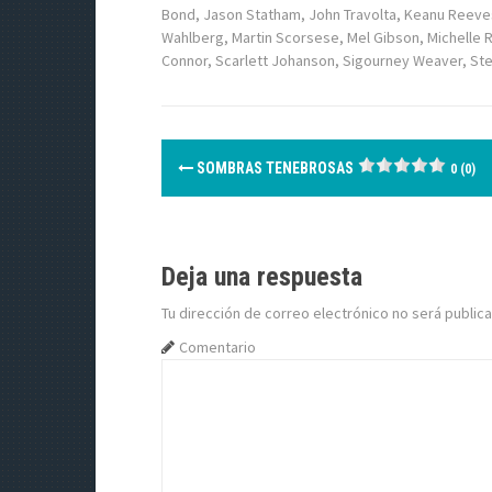
Bond
,
Jason Statham
,
John Travolta
,
Keanu Reeve
Wahlberg
,
Martin Scorsese
,
Mel Gibson
,
Michelle 
Connor
,
Scarlett Johanson
,
Sigourney Weaver
,
St
N
SOMBRAS TENEBROSAS
0 (0)
a
v
Deja una respuesta
e
Tu dirección de correo electrónico no será publica
g
Comentario
a
c
i