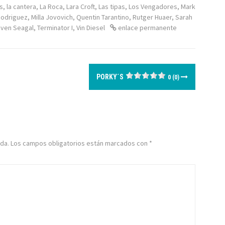
s
,
la cantera
,
La Roca
,
Lara Croft
,
Las tipas
,
Los Vengadores
,
Mark
Rodriguez
,
Milla Jovovich
,
Quentin Tarantino
,
Rutger Huaer
,
Sarah
even Seagal
,
Terminator I
,
Vin Diesel
enlace permanente
PORKY´S
0 (0)
da.
Los campos obligatorios están marcados con
*