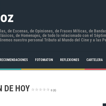
Hoz
ulas, de Escenas, de Opiniones, de Frases Míticas, de Banda
ásicos, de Homenajes, de todo lo relacionado con el Séptim
iremos nuestro personal Tributo al Mundo del Cine y a las P
RECOMENDACIONES
FOTOMATON
REFLEXIONES
CARTELERA
N DE HOY
0 (0)