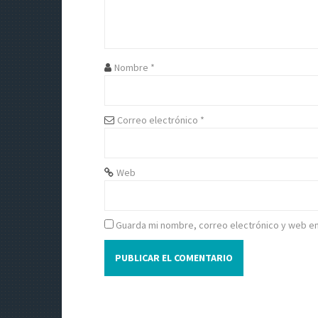
ó
n
d
Nombre
*
e
e
Correo electrónico
*
n
t
Web
r
a
Guarda mi nombre, correo electrónico y web e
d
a
s