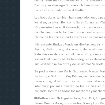
ultimamente mas «Contraband»,» The Shooter»,
Damon y su alter ego Bourne en la buenisima tril
de la lucha», «Snatch», Gerald Butler,…
Las tipas duras tambien han cambiado hemos pas
los alien, Lara Hamilton como Sarah Connor en «Term
«Superdetective en Hollywood»,… a tias duras co
de Charlie», donde tambien nos encontramos c
olvidar de las chicas Bond expertas en ser las ma
Me encanto Bridget Fonda en «Nikita», Angelina J
Smith», «Salt»,… le gusta repartir, de las ultimas
Kate Beckinsale con su «Underwold» y demas y M
ganando el puesto, Michelle Rodriguez es de las 
supuestisimo mi favorita y de las ultimas Scarle
Se podria decir que Martin Scorsese, Francis For
Jackson, el Sr. Lobo… Guy Ritchie, no paran de de
duras con igualdad con dos cojo… como debe ser 
intentan y por mas quieren no les va. Seguro
diciendo, besitos a todos los machotes y machotas,
Reflexiones
Angelina Jolie
,
Brad Pitt
,
Bridge
Owen
,
Demmi More
,
dos grandes
,
Drew y Luci
,
Dw