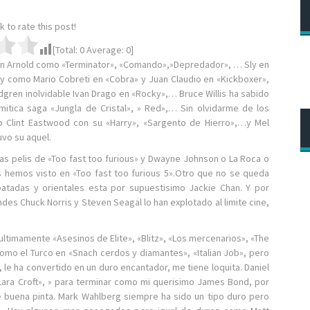
ck to rate this post!
[Total:
0
Average:
0
]
n Arnold como «Terminator», «Comando»,»Depredador», … Sly en
 como Mario Cobreti en «Cobra» y Juan Claudio en «Kickboxer»,
dgren inolvidable Ivan Drago en «Rocky»,… Bruce Willis ha sabido
itica saga «Jungla de Cristal», » Red»,… Sin olvidarme de los
 Clint Eastwood con su «Harry», «Sargento de Hierro»,…y Mel
uvo su aquel.
as pelis de «Too fast too furious» y Dwayne Johnson o La Roca o
 hemos visto en «Too fast too furious 5».Otro que no se queda
atadas y orientales esta por supuestisimo Jackie Chan. Y por
es Chuck Norris y Steven Seagal lo han explotado al limite cine,
ltimamente «Asesinos de Elite», «Blitz», «Los mercenarios», «The
mo el Turco en «Snach cerdos y diamantes», «Italian Job», pero
 le ha convertido en un duro encantador, me tiene loquita. Daniel
ara Croft», » para terminar como mi querisimo James Bond, por
que buena pinta. Mark Wahlberg siempre ha sido un tipo duro pero