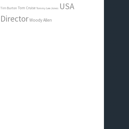
USA
Tom Cruise
Tim Burton
Tommy Lee Jones
Director
Woody Allen