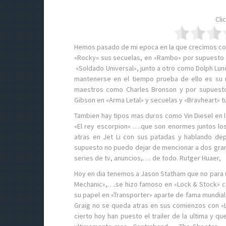
Cli
Hemos pasado de mi epoca en la que crecimos co
«Rocky» sus secuelas, en «Rambo» por supuesto y
«Soldado Universal», junto a otro como Dolph Lun
mantenerse en el tiempo prueba de ello es su m
maestros como Charles Bronson y por supuesto
Gibson en «Arma Letal» y secuelas y «Bravheart» t
Tambien hay tipos mas duros como Vin Diesel en l
«El rey escorpion» ….que son enormes juntos los
atras en Jet Li con sus patadas y hablando dep
supuesto no puedo dejar de mencionar a dos grand
series de tv, anuncios,…. de todo. Rutger Huaer,
Hoy en dia tenemos a Jason Statham que no para u
Mechanic»,….se hizo famoso en «Lock & Stock» co
su papel en «Transporter» aparte de fama mundial,
Graig no se queda atras en sus comienzos con «L
cierto hoy han puesto el trailer de la ultima y 