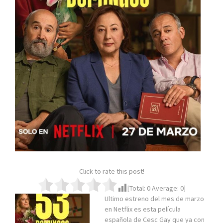
Click to rate this post!
[Total:
0
Average:
0
]
Ultimo estreno del mes de marzo
en Netflix es esta película
española de Cesc Gay que ya con