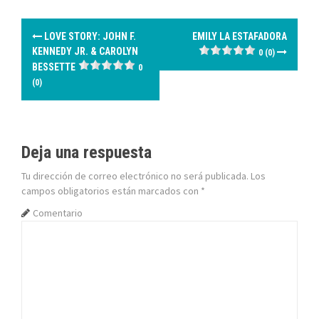
N
LOVE STORY: JOHN F.
EMILY LA ESTAFADORA
a
KENNEDY JR. & CAROLYN
0 (0)
BESSETTE
0
v
(0)
e
g
Deja una respuesta
a
Tu dirección de correo electrónico no será publicada.
Los
c
campos obligatorios están marcados con
*
Comentario
i
ó
n
d