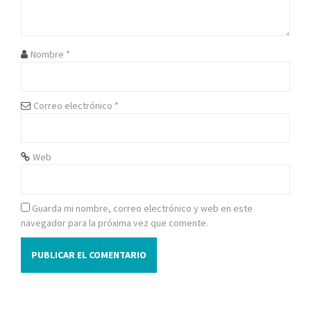
e
e
Nombre
*
n
t
Correo electrónico
*
r
a
Web
d
a
Guarda mi nombre, correo electrónico y web en este
navegador para la próxima vez que comente.
s