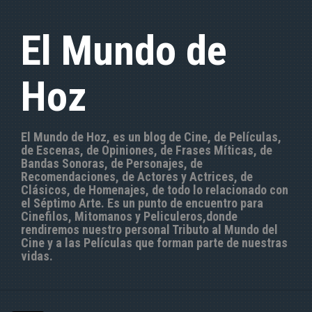
S
a
El Mundo de
l
t
a
Hoz
r
a
l
c
El Mundo de Hoz, es un blog de Cine, de Películas,
o
de Escenas, de Opiniones, de Frases Míticas, de
n
Bandas Sonoras, de Personajes, de
t
Recomendaciones, de Actores y Actrices, de
e
Clásicos, de Homenajes, de todo lo relacionado con
n
el Séptimo Arte. Es un punto de encuentro para
i
Cinefilos, Mitomanos y Peliculeros,donde
d
rendiremos nuestro personal Tributo al Mundo del
o
Cine y a las Películas que forman parte de nuestras
vidas.