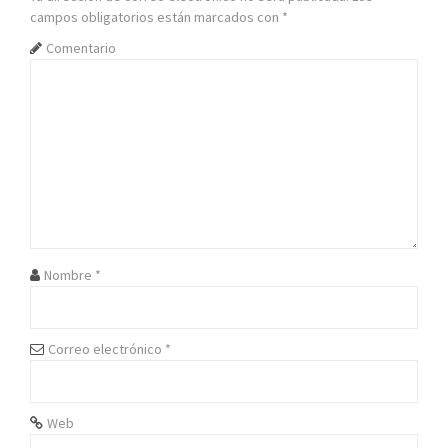
campos obligatorios están marcados con
*
a
Comentario
c
i
ó
n
d
e
Nombre
*
e
n
Correo electrónico
*
t
r
Web