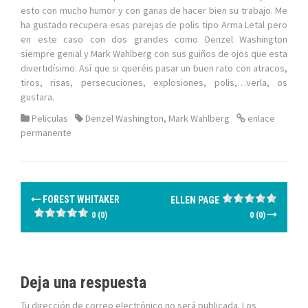
esto con mucho humor y con ganas de hacer bien su trabajo. Me
ha gustado recupera esas parejas de polis tipo Arma Letal pero
en este caso con dos grandes como Denzel Washington
siempre genial y Mark Wahlberg con sus guiños de ojos que esta
divertidísimo. Así que si queréis pasar un buen rato con atracos,
tiros, risas, persecuciones, explosiones, polis,…verla, os
gustara.
Peliculas
Denzel Washington
,
Mark Wahlberg
enlace
permanente
N
FOREST WHITAKER
ELLEN PAGE
a
0 (0)
0 (0)
v
e
Deja una respuesta
g
Tu dirección de correo electrónico no será publicada.
Los