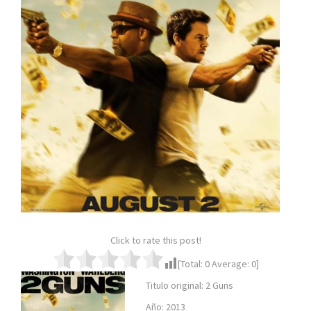
Click to rate this post!
[Total:
0
Average:
0
]
Titulo original: 2 Guns
Año: 2013