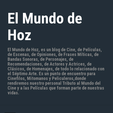
S
a
El Mundo de
l
t
a
Hoz
r
a
l
c
El Mundo de Hoz, es un blog de Cine, de Películas,
o
de Escenas, de Opiniones, de Frases Míticas, de
n
Bandas Sonoras, de Personajes, de
t
Recomendaciones, de Actores y Actrices, de
e
Clásicos, de Homenajes, de todo lo relacionado con
n
el Séptimo Arte. Es un punto de encuentro para
i
Cinefilos, Mitomanos y Peliculeros,donde
d
rendiremos nuestro personal Tributo al Mundo del
o
Cine y a las Películas que forman parte de nuestras
vidas.