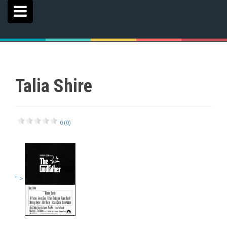
Talia Shire
0 (0)
" >