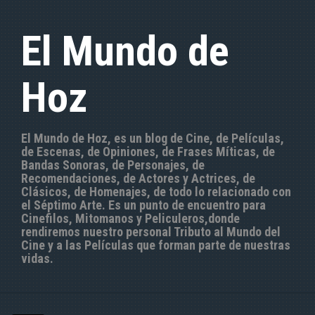
S
a
El Mundo de
l
t
a
Hoz
r
a
l
c
El Mundo de Hoz, es un blog de Cine, de Películas,
o
de Escenas, de Opiniones, de Frases Míticas, de
n
Bandas Sonoras, de Personajes, de
t
Recomendaciones, de Actores y Actrices, de
e
Clásicos, de Homenajes, de todo lo relacionado con
n
el Séptimo Arte. Es un punto de encuentro para
i
Cinefilos, Mitomanos y Peliculeros,donde
d
rendiremos nuestro personal Tributo al Mundo del
o
Cine y a las Películas que forman parte de nuestras
vidas.