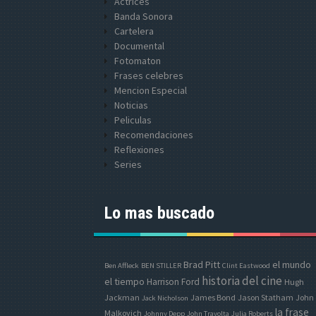
Actrices
Banda Sonora
Cartelera
Documental
Fotomaton
Frases celebres
Mencion Especial
Noticias
Peliculas
Recomendaciones
Reflexiones
Series
Lo mas buscado
Brad Pitt
el mundo
Ben Affleck
BEN STILLER
Clint Eastwood
historia del cine
el tiempo
Harrison Ford
Hugh
Jackman
James Bond
Jason Statham
John
Jack Nicholson
la frase
Malkovich
Johnny Depp
John Travolta
Julia Roberts