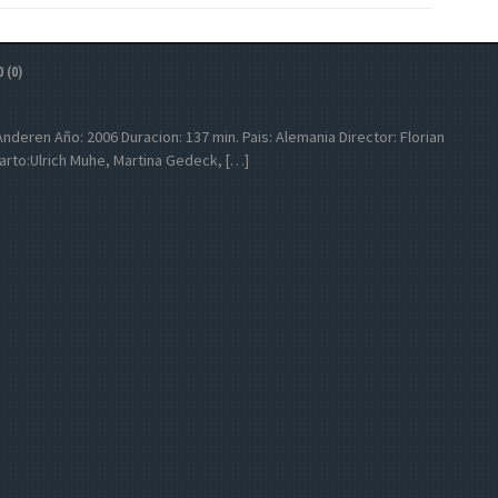
0 (0)
r Anderen Año: 2006 Duracion: 137 min. Pais: Alemania Director: Florian
rto:Ulrich Muhe, Martina Gedeck, […]