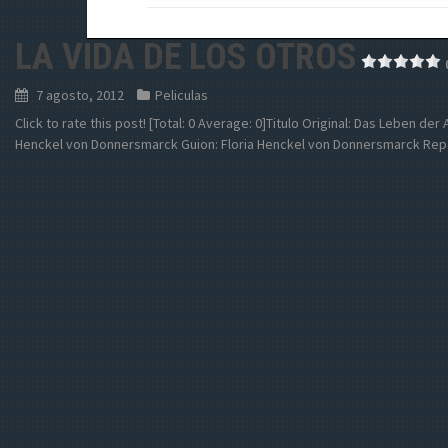
LA VIDA DE LOS OTROS
7 agosto, 2012
Peliculas
Click to rate this post! [Total: 0 Average: 0]Titulo Original: Das Leben de
Henckel von Donnersmarck Guion: Floria Henckel von Donnersmarck Repa