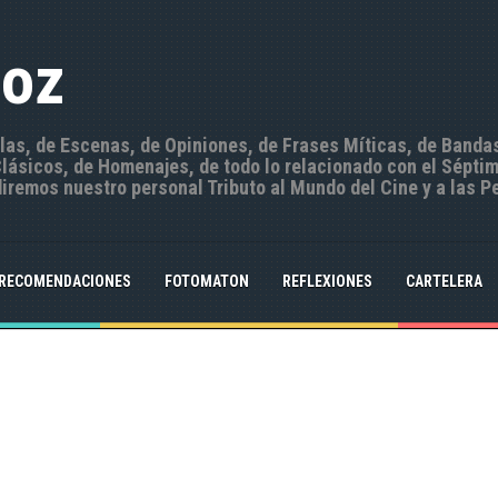
Hoz
ulas, de Escenas, de Opiniones, de Frases Míticas, de Banda
ásicos, de Homenajes, de todo lo relacionado con el Séptim
iremos nuestro personal Tributo al Mundo del Cine y a las P
RECOMENDACIONES
FOTOMATON
REFLEXIONES
CARTELERA