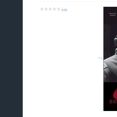
0 (0)
" >