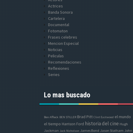
Actrices
Banda Sonora
Cartelera
Documental
Fotomaton
Frases celebres
Mencion Especial
Noticias
Peliculas
Recomendaciones
Reflexiones
Series
Lo mas buscado
Brad Pitt
el mundo
Ben Affleck
BEN STILLER
Clint Eastwood
historia del cine
el tiempo
Harrison Ford
Hugh
Jackman
James Bond
Jason Statham
John
Jack Nicholson