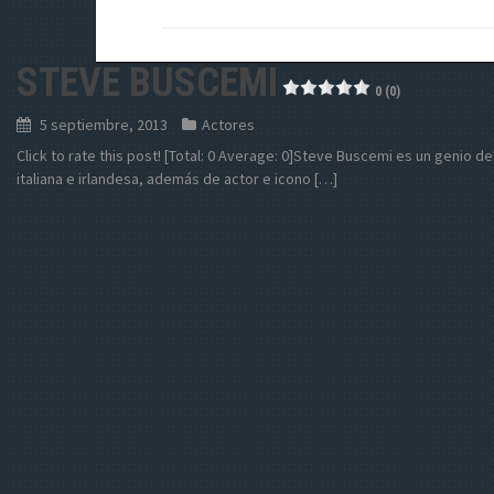
STEVE BUSCEMI
0 (0)
5 septiembre, 2013
Actores
Click to rate this post! [Total: 0 Average: 0]Steve Buscemi es un genio 
italiana e irlandesa, además de actor e icono […]