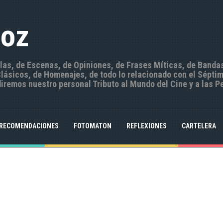
Hoz
ulas, de Escenas, de Opiniones, de Frases Míticas, de Banda
ásicos, de Homenajes, de todo lo relacionado con el Séptim
iremos nuestro personal Tributo al Mundo del Cine y a las P
RECOMENDACIONES
FOTOMATON
REFLEXIONES
CARTELERA