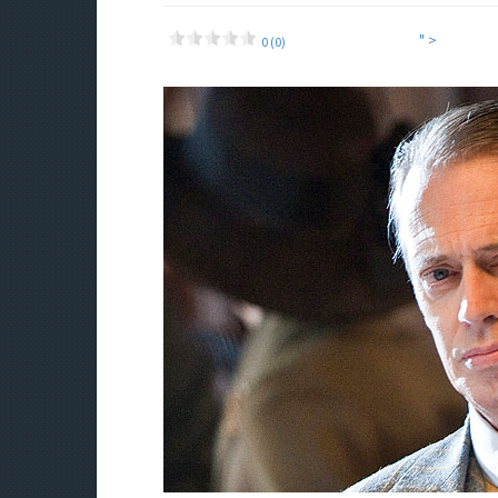
" >
0 (0)