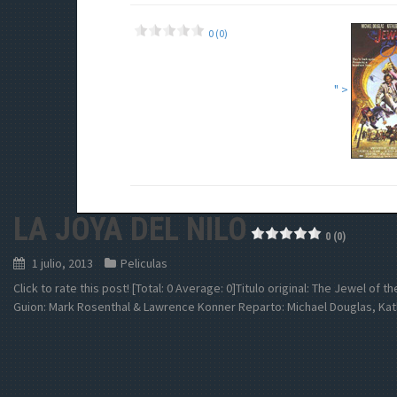
0 (0)
" >
LA JOYA DEL NILO
0 (0)
1 julio, 2013
Peliculas
Click to rate this post! [Total: 0 Average: 0]Titulo original: The Jewel of 
Guion: Mark Rosenthal & Lawrence Konner Reparto: Michael Douglas, Kat