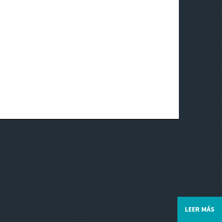
o
n
e
s
LEER MÁS