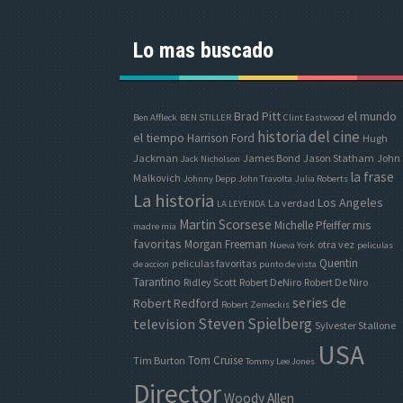
Lo mas buscado
Brad Pitt
el mundo
Ben Affleck
BEN STILLER
Clint Eastwood
historia del cine
el tiempo
Harrison Ford
Hugh
Jackman
James Bond
Jason Statham
John
Jack Nicholson
la frase
Malkovich
Johnny Depp
John Travolta
Julia Roberts
La historia
Los Angeles
La verdad
LA LEYENDA
Martin Scorsese
mis
Michelle Pfeiffer
madre mia
favoritas
Morgan Freeman
otra vez
Nueva York
peliculas
Quentin
peliculas favoritas
de accion
punto de vista
Tarantino
Ridley Scott
Robert DeNiro
Robert De Niro
series de
Robert Redford
Robert Zemeckis
Steven Spielberg
television
Sylvester Stallone
USA
Tom Cruise
Tim Burton
Tommy Lee Jones
Director
Woody Allen