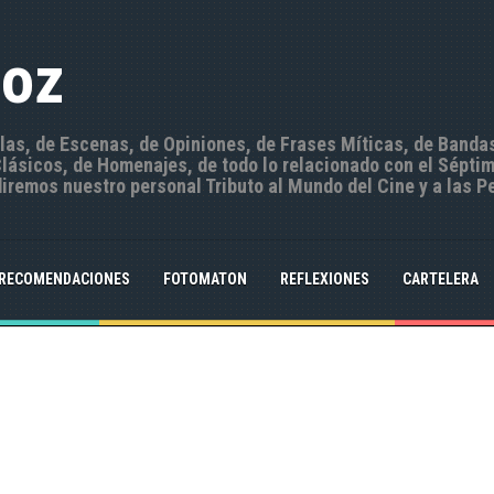
Hoz
ulas, de Escenas, de Opiniones, de Frases Míticas, de Banda
ásicos, de Homenajes, de todo lo relacionado con el Séptim
iremos nuestro personal Tributo al Mundo del Cine y a las P
RECOMENDACIONES
FOTOMATON
REFLEXIONES
CARTELERA