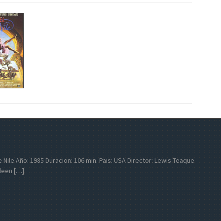
the Nile Año: 1985 Duracion: 106 min. Pais: USA Director: Lewis Teaque
leen […]