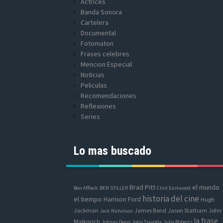
Actrices
Banda Sonora
Cartelera
Documental
Fotomaton
Frases celebres
Mencion Especial
Noticias
Peliculas
Recomendaciones
Reflexiones
Series
Lo mas buscado
Brad Pitt
el mundo
Ben Affleck
BEN STILLER
Clint Eastwood
historia del cine
el tiempo
Harrison Ford
Hugh
Jackman
James Bond
Jason Statham
John
Jack Nicholson
la frase
Malkovich
Johnny Depp
John Travolta
Julia Roberts