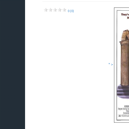
0 (0)
" >