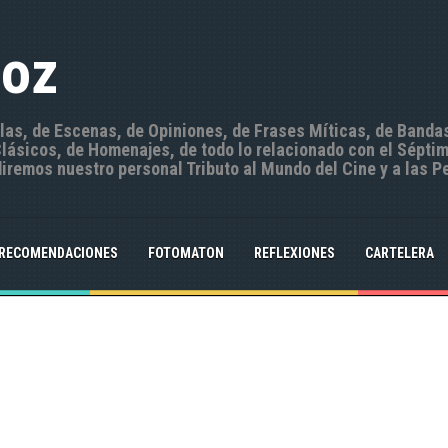
Hoz
ulas, de Escenas, de Opiniones, de Frases Míticas, de Banda
ásicos, de Homenajes, de todo lo relacionado con el Séptim
iremos nuestro personal Tributo al Mundo del Cine y a las P
RECOMENDACIONES
FOTOMATON
REFLEXIONES
CARTELERA