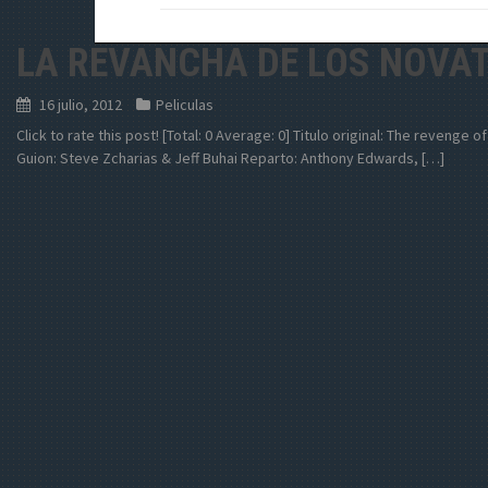
LA REVANCHA DE LOS NOVA
16 julio, 2012
Peliculas
Click to rate this post! [Total: 0 Average: 0] Titulo original: The revenge 
Guion: Steve Zcharias & Jeff Buhai Reparto: Anthony Edwards, […]