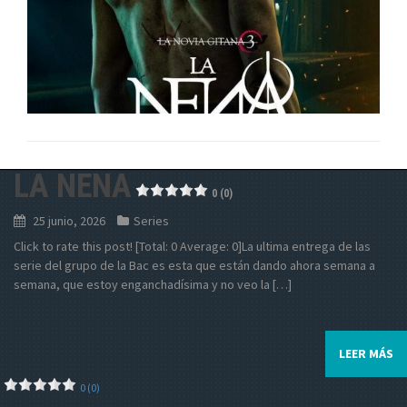
LA NENA
0 (0)
25 junio, 2026
Series
Click to rate this post! [Total: 0 Average: 0]La ultima entrega de las
serie del grupo de la Bac es esta que están dando ahora semana a
semana, que estoy enganchadísima y no veo la […]
LEER MÁS
0 (0)