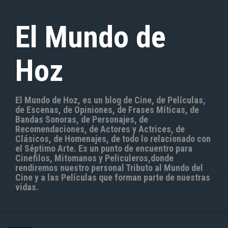
S
a
El Mundo de
l
t
a
Hoz
r
a
l
c
El Mundo de Hoz, es un blog de Cine, de Películas,
o
de Escenas, de Opiniones, de Frases Míticas, de
n
Bandas Sonoras, de Personajes, de
t
Recomendaciones, de Actores y Actrices, de
e
Clásicos, de Homenajes, de todo lo relacionado con
n
el Séptimo Arte. Es un punto de encuentro para
i
Cinefilos, Mitomanos y Peliculeros,donde
d
rendiremos nuestro personal Tributo al Mundo del
o
Cine y a las Películas que forman parte de nuestras
vidas.