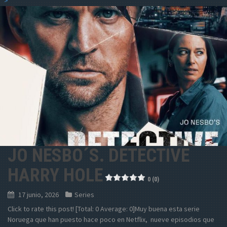
" >
JO NESBO´S. DETECTIVE
HARRY HOLE
0 (0)
17 junio, 2026
Series
Click to rate this post! [Total: 0 Average: 0]Muy buena esta serie
Noruega que han puesto hace poco en Netflix, nueve episodios que